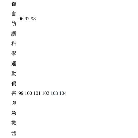
傷
害
96
97
98
防
護
科
學
運
動
傷
害
99
100
101
102
103
104
與
急
救
體