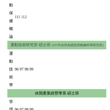
動
保
111
112
健
概
論
運動技術研究所 碩士班
(101年合併為競技與教練科學研究所)
運
動
技
96
97
98
99
術
學
休閒產業經營學系 碩士班
管
理
96
97
98
99