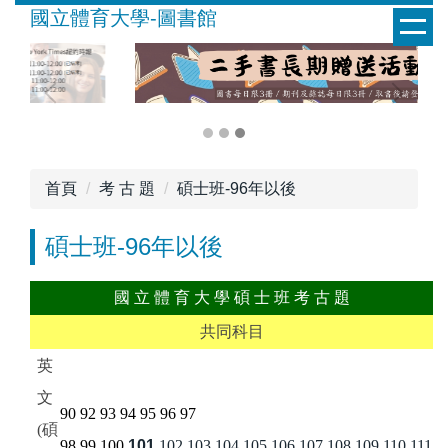
跳
國立體育大學-圖書館
到
主
要
內
容
區
首頁
考 古 題
碩士班-96年以後
碩士班-96年以後
國 立 體 育 大 學 碩 士 班 考 古 題
共同科目
英
文
90
92
93
94
95
96
97
(碩
98
99
100
101
102
103
104
105
106
107
108
109
110
111