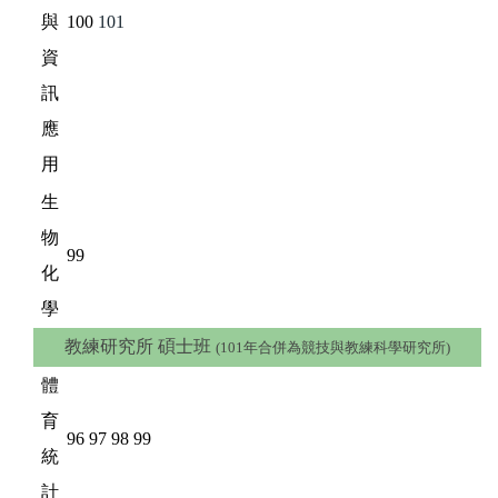
與
100
101
資
訊
應
用
生
物
99
化
學
教練研究所 碩士班
(101年合併為競技與教練科學研究所)
體
育
96
97
98
99
統
計