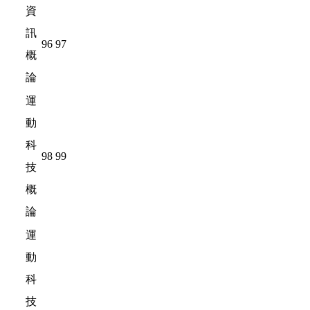
資
訊
96
97
概
論
運
動
科
98
99
技
概
論
運
動
科
技