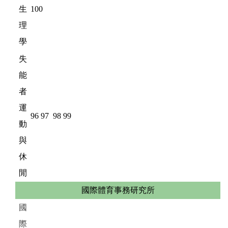
生
100
理
學
失
能
者
運
96
97
98
99
動
與
休
閒
國際體育事務研究所
國
際