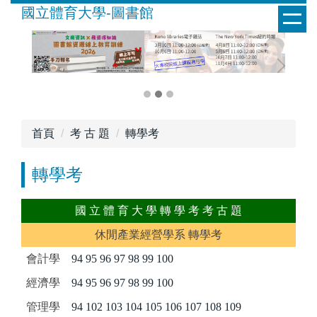
跳
國立體育大學-圖書館
到
主
要
內
容
區
首頁
考 古 題
轉學考
轉學考
國 立 體 育 大 學 轉 學 考 考 古 題
休閒產業經營學系 轉學考
會計學
94
95
96
97
98
99
100
經濟學
94
95
96
97
98
99
100
管理學
94
102
103
104
105
106
107
108
109