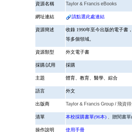
資源名稱
Taylor & Francis eBooks
網址連結
請點選此處連結
資源簡述
收錄 1990年至今出版的電
等多個領域。
資源類型
外文電子書
採購/試用
採購
主題
體育、教育、醫學、綜合
語言
外文
出版商
Taylor & Francis Grou
清單
本校採購書單(96本)
、
贈閱書單(
操作說明
使用手冊