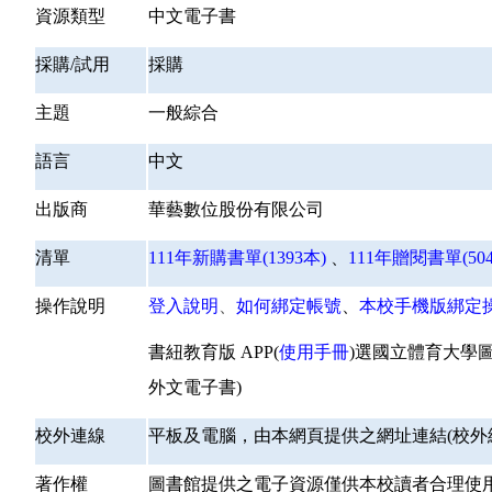
資源類型
中文電子書
採購/試用
採購
主題
一般綜合
語言
中文
出版商
華藝數位股份有限公司
清單
111
年新購書單(1393
本)
、
111
年贈閱書單(504
操作說明
登入說明
、
如何綁定帳號
、
本校手機版綁定
書紐教育版 APP(
使用手冊
)選國立體育大學
外文電子書)
校外連線
平板及電腦，由本網頁提供之網址連結(校外
著作權
圖書館提供之電子資源僅供本校讀者合理使