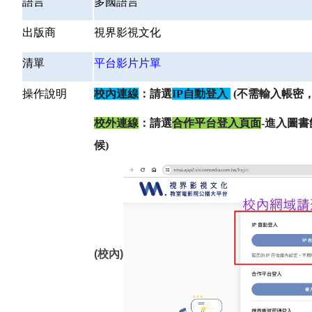
語言
多國語言
出版商
視界影視文化
清單
平台影片片單
操作說明
校內連線
：請選
IP
自動登入
(
不需輸入帳密，
校外連線
：請選
合作平台登入頁面
-進入圖
候)
(校內)