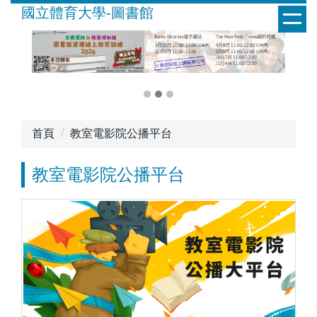
跳
國立體育大學-圖書館
到
主
要
內
容
區
首頁
教室電影院公播平台
教室電影院公播平台