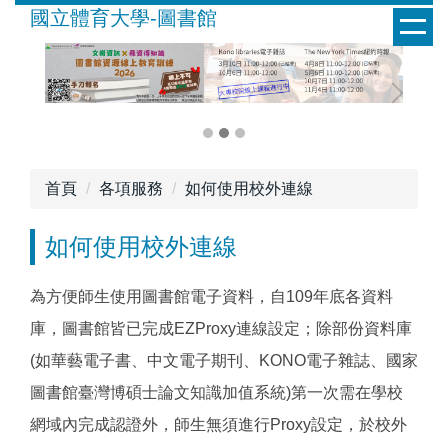
跳
國立體育大學-圖書館
到
主
要
內
容
區
首頁
各項服務
如何使用校外連線
如何使用校外連線
為方便師生使用圖書館電子資料，自109年底各資料
庫，圖書館皆已完成EZProxy連線設定；除部份資料庫
(如華藝電子書、中文電子期刊、KONO電子雜誌、國家
圖書館臺灣博碩士論文知識加值系統)第一次需在學校
網域內完成認證外，師生無須進行Proxy設定，於校外